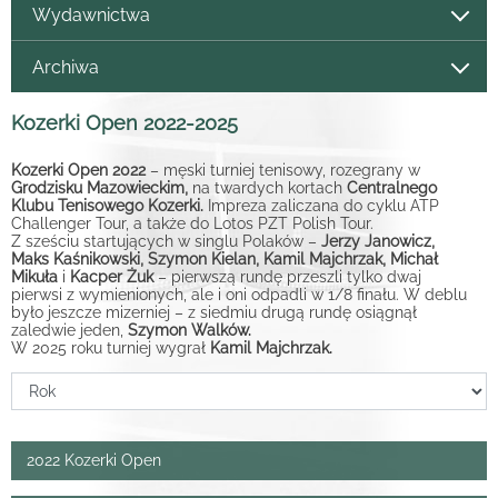
Wydawnictwa
Archiwa
Kozerki Open 2022-2025
Kozerki Open 2022
– męski turniej tenisowy, rozegrany w
Grodzisku Mazowieckim,
na twardych kortach
Centralnego
Klubu Tenisowego Kozerki.
Impreza zaliczana do cyklu ATP
Challenger Tour, a także do Lotos PZT Polish Tour.
Z sześciu startujących w singlu Polaków –
Jerzy Janowicz,
Maks Kaśnikowski, Szymon Kielan, Kamil Majchrzak, Michał
Mikuła
i
Kacper Żuk
– pierwszą rundę przeszli tylko dwaj
pierwsi z wymienionych, ale i oni odpadli w 1/8 finału. W deblu
było jeszcze mizerniej – z siedmiu drugą rundę osiągnął
zaledwie jeden,
Szymon Walków.
W 2025 roku turniej wygrał
Kamil Majchrzak.
2022 Kozerki Open