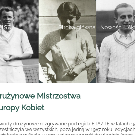
nisa
Strona główna
Nowości
Ak
rużynowe Mistrzostwa
uropy Kobiet
wody drużynowe rozgrywane pod egida ETA/TE w latach 198
zestniczyła we wszystkich, poza jedną w 1987 roku, edycjac