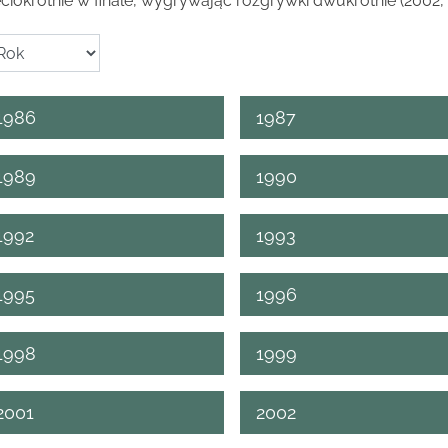
ęciokrotnie w finale, wygrywając rozgrywki dwukrotnie (2002,
1986
1987
1989
1990
1992
1993
1995
1996
1998
1999
2001
2002