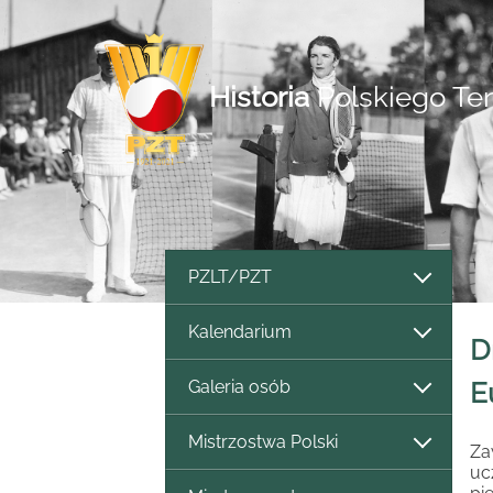
Historia
Polskiego Te
PZLT/PZT
Kalendarium
D
Galeria osób
E
Mistrzostwa Polski
Za
uc