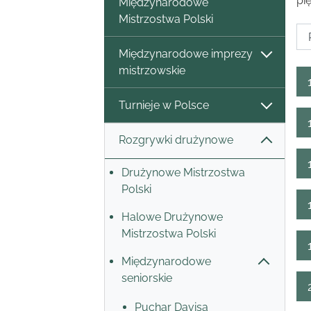
pi
Międzynarodowe
Mistrzostwa Polski
Międzynarodowe imprezy
mistrzowskie
Turnieje w Polsce
Rozgrywki drużynowe
Drużynowe Mistrzostwa
Polski
Halowe Drużynowe
Mistrzostwa Polski
Międzynarodowe
seniorskie
Puchar Davisa