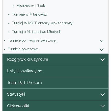
Mistrzostwa Rabki
Turnieje w Milanówku
Turniej WIMY "Pierwszy krok tenisowy"
Turniej o Mistrzostwo Młodych
Turnieje po II wojnie światowej
Turnieje pokazowe
Rozgrywki drużynowe
Listy klasyfikacyjne
Team PZT-Prokom
Statystyki
Ciekawostki