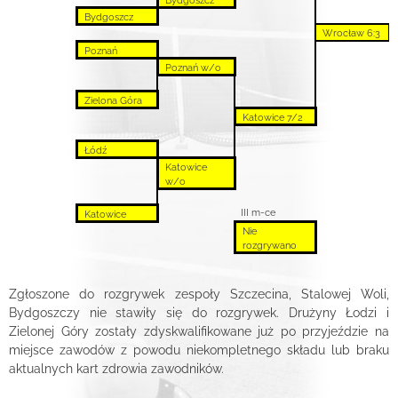
Bydgoszcz
Wrocław 6:3
Poznań
Poznań w/o
Zielona Góra
Katowice 7/2
Łódź
Katowice
w/o
III m-ce
Katowice
Nie
rozgrywano
Zgłoszone do rozgrywek zespoły Szczecina, Stalowej Woli,
Bydgoszczy nie stawiły się do rozgrywek. Drużyny Łodzi i
Zielonej Góry zostały zdyskwalifikowane już po przyjeździe na
miejsce zawodów z powodu niekompletnego składu lub braku
aktualnych kart zdrowia zawodników.