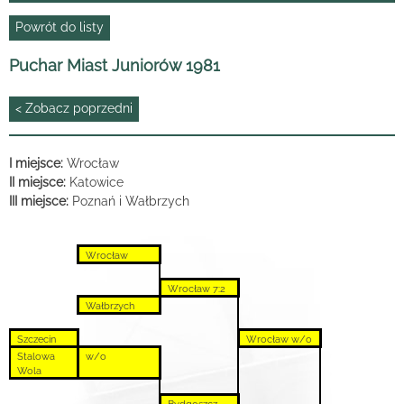
Powrót do listy
Puchar Miast Juniorów 1981
< Zobacz poprzedni
I miejsce:
Wrocław
II miejsce:
Katowice
III miejsce:
Poznań i Wałbrzych
Wrocław
Wrocław 7:2
Wałbrzych
Szczecin
Wrocław w/o
Stalowa
w/o
Wola
Bydgoszcz