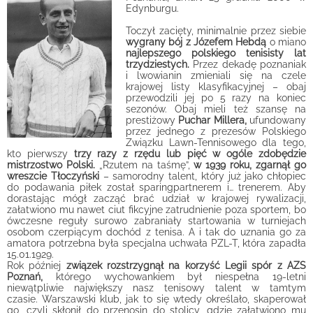
Edynburgu.
Toczył zacięty, minimalnie przez siebie
wygrany bój z Józefem Hebdą
o miano
najlepszego polskiego tenisisty lat
trzydziestych.
Przez dekadę poznaniak
i lwowianin zmieniali się na czele
krajowej listy klasyfikacyjnej – obaj
przewodzili jej po 5 razy na koniec
sezonów. Obaj mieli też szansę na
prestiżowy
Puchar Millera,
ufundowany
przez jednego z prezesów Polskiego
Związku Lawn-Tennisowego dla tego,
kto pierwszy
trzy razy z rzędu lub pięć w ogóle zdobędzie
mistrzostwo Polski.
„Rzutem na taśmę”,
w 1939 roku, zgarnął go
wreszcie Tłoczyński
– samorodny talent, który już jako chłopiec
do podawania piłek został sparingpartnerem i… trenerem. Aby
dorastając mógł zacząć brać udział w krajowej rywalizacji,
załatwiono mu nawet ciut fikcyjne zatrudnienie poza sportem, bo
ówczesne reguły surowo zabraniały startowania w turniejach
osobom czerpiącym dochód z tenisa. A i tak do uznania go za
amatora potrzebna była specjalna uchwała PZL-T, która zapadła
15.01.1929.
Rok później
związek rozstrzygnął na korzyść Legii spór z AZS
Poznań,
którego wychowankiem był niespełna 19-letni
niewątpliwie największy nasz tenisowy talent w tamtym
czasie.
Warszawski klub, jak to się wtedy określało, skaperował
go, czyli skłonił do przenosin do stolicy, gdzie załatwiono mu