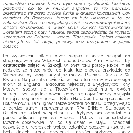
francuskich baraków, trzeba było sporo ryzykować. Musiałem
przebierać się to w mundur angielski, to we francuski,
przedzierać się przez wyciętą furtkę w drutach kolczastych. Gdy
dotarłem do Francuzów, trudno mi było uwierzyć w to, co
zobaczyłem. Kort z czarnej ubitej ziemi, z wymalowanymi liniami,
krzesło sędziowskie, a wokół kortu kilkuset widzów-jeńców!
Dostałem szorty, buty i rakietę, sędzia zapowiedział, że wystąpi
»champion de Pologne – Ignacy Tloczynski«. Grałem całkiem
nieźle jak na tak długą przerwę, lecz przegrałem w pięciu
setach”.
Po wyzwoleniu oflagu przez wojska alianckie wstąpił do
stacjonujących we Włoszech pododdziałów Armii Andersa, by
ostatecznie osiąść w Szkocji.
W 1947 roku polscy kibice mieli
nadzieję, że może wróci do kraju lub chociaż przyjedzie do
Warszawy, by wziąć udział w meczu Pucharu Davisa z W.
Brytanią. Na początku kwietnia w finale turnieju w Scarborough
(North of England Hardcourts) najlepszy z Brytyjczyków Tony
Mottram spotkał się z Tłoczyńskim i uległ mu w dwóch
setach. Trzy tygodnie później odbył się najważniejszy brytyjski
turniej na ceglanej mączce – British Hard Court Championships w
Bournemouth. Tam „Ignac” także doszedł do finału, przegrywając
z bardzo silnym reprezentantem RPA Erikiem Sturgessem.
Ostatecznie udział w spotkaniu z Brytyjczykami odradził mu
ponoć adiutant generała Andersa. Polacy na uchodźstwie
uważnie obserwowali to, co się działo w Kraju. I wiedzieli
oczywiście o represjach wobec członków podziemia (akurat w
tych dniach, kiedy przylecieli tenisiści brytyjscy, ubecy