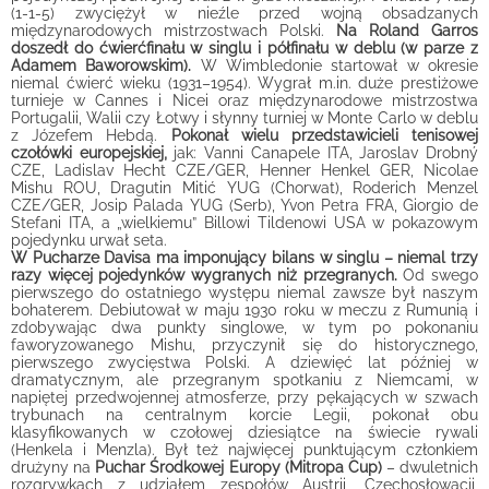
(1-1-5) zwyciężył w nieźle przed wojną obsadzanych
międzynarodowych mistrzostwach Polski.
Na Roland Garros
doszedł do ćwierćfinału w singlu i półfinału w deblu (w parze z
Adamem Baworowskim).
W Wimbledonie startował w okresie
niemal ćwierć wieku (1931–1954). Wygrał m.in. duże prestiżowe
turnieje w Cannes i Nicei oraz międzynarodowe mistrzostwa
Portugalii, Walii czy Łotwy i słynny turniej w Monte Carlo w deblu
z Józefem Hebdą.
Pokonał wielu przedstawicieli tenisowej
czołówki europejskiej,
jak: Vanni Canapele ITA, Jaroslav Drobný
CZE, Ladislav Hecht CZE/GER, Henner Henkel GER, Nicolae
Mishu ROU, Dragutin Mitić YUG (Chorwat), Roderich Menzel
CZE/GER, Josip Palada YUG (Serb), Yvon Petra FRA, Giorgio de
Stefani ITA, a „wielkiemu” Billowi Tildenowi USA w pokazowym
pojedynku urwał seta.
W Pucharze Davisa ma imponujący bilans w singlu – niemal trzy
razy więcej pojedynków wygranych niż przegranych.
Od swego
pierwszego do ostatniego występu niemal zawsze był naszym
bohaterem. Debiutował w maju 1930 roku w meczu z Rumunią i
zdobywając dwa punkty singlowe, w tym po pokonaniu
faworyzowanego Mishu, przyczynił się do historycznego,
pierwszego zwycięstwa Polski. A dziewięć lat później w
dramatycznym, ale przegranym spotkaniu z Niemcami, w
napiętej przedwojennej atmosferze, przy pękających w szwach
trybunach na centralnym korcie Legii, pokonał obu
klasyfikowanych w czołowej dziesiątce na świecie rywali
(Henkela i Menzla). Był też najwięcej punktującym członkiem
drużyny na
Puchar Środkowej Europy (Mitropa Cup)
– dwuletnich
rozgrywkach z udziałem zespołów Austrii, Czechosłowacji,