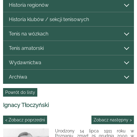
Historia regionów
Historia klubów / sekcji tenisowych
Tenis na wózkach
Tenis amatorski
Wydawnictwa
Archiwa
Powrót do listy
Ignacy Tłoczyński
< Zobacz poprzedni
Zobacz następny >
Urodzony 14 lipca 1911 roku w
Poznaniu, zmarł 25 grudnia 2000 w