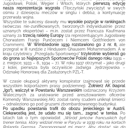
Jugosławii, Polski, Węgier i Włoch, których
pierwszą edycję
nasza reprezentacja wygrała
(Tłoczyński zwyciężył w swych
ośmiu z dziesięciu meczów w singlu i deblu), a kontynuację
przerwała wojna.
Wszystkie te sukcesy dawały mu
wysokie pozycje w rankingach
(wówczas nie-zunifikowanych, tworzonych indywidualnie przez
uznanych ekspertów) – m.in. został przez Francuza Kaufmana
uznany za
trzecią rakietę Europy
(za reprezentującym Jugosławię
Chorwatem Franjo Punčecem i Niemcem Gottfriedem von
Crammem).
W Wimbledonie 1939 rozstawiono go z nr. 8,
ale
przegrał w III rundzie z Hindusem Ghausem Mohammadem. A w
kraju czytelnicy „Przeglądu Sportowego"
trzykrotnie wybierali go
do grona 10 Najlepszych Sportowców Polski danego roku
(1931 –
2. miejsce, 1933 – 8., 1934 – 7.). W roku 1937 otrzymał – jako drugi
z kolei, pierwsza była oczywiście Jadwiga Jędrzejowska –
Odznakę Honorową dla Zasłużonych PZL-T.
W czasie okupacji aktywny konspirator (zajmował się przede
wszystkim kolportażem prasy podziemnej).
Żołnierz AK (kapral
„Igo”), walczył w Powstaniu Warszawskim
(odznaczony Krzyżem
Walecznych za uratowanie przed aresztowaniem oficerów
Komendy Warszawskiej AK); został ranny (cudem uniknął śmierci
– odnaleziono go pod gruzami zbombardowanego budynku).
Po upadku powstania trafił do obozu jenieckiego w Austrii.
Ciekawostką jest, że udało mu się tam... zagrać w tenisa.
Po
latach tak o tym opowiadał:
„Wśród jeńców francuskich był
trener tenisa, który widział mnie w Paryżu w 1939 roku na kortach
Rolanda Garrosa. Zaproponował mi mecz. Aby dostać się do