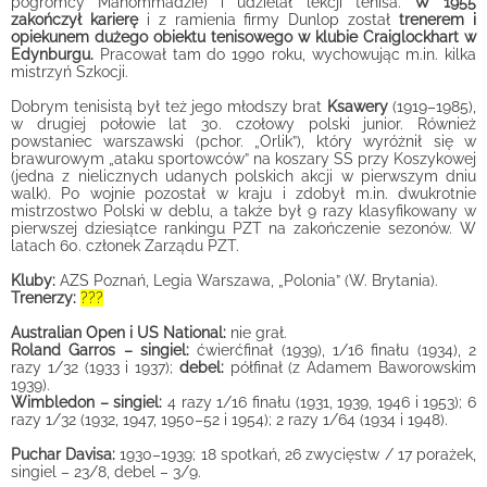
pogromcy Mahommadzie) i udzielał lekcji tenisa.
W 1955
zakończył karierę
i z ramienia firmy Dunlop został
trenerem i
opiekunem dużego obiektu tenisowego w klubie Craiglockhart w
Edynburgu.
Pracował tam do 1990 roku, wychowując m.in. kilka
mistrzyń Szkocji.
Dobrym tenisistą był też jego młodszy brat
Ksawery
(1919–1985),
w drugiej połowie lat 30. czołowy polski junior. Również
powstaniec warszawski (pchor. „Orlik”), który wyróżnił się w
brawurowym „ataku sportowców” na koszary SS przy Koszykowej
(jedna z nielicznych udanych polskich akcji w pierwszym dniu
walk). Po wojnie pozostał w kraju i zdobył m.in. dwukrotnie
mistrzostwo Polski w deblu, a także był 9 razy klasyfikowany w
pierwszej dziesiątce rankingu PZT na zakończenie sezonów. W
latach 60. członek Zarządu PZT.
Kluby:
AZS Poznań, Legia Warszawa, „Polonia” (W. Brytania).
Trenerzy:
???
Australian Open i US National:
nie grał.
Roland Garros – singiel:
ćwierćfinał (1939), 1/16 finału (1934), 2
razy 1/32 (1933 i 1937);
debel:
półfinał (z Adamem Baworowskim
1939).
Wimbledon – singiel:
4 razy 1/16 finału (1931, 1939, 1946 i 1953); 6
razy 1/32 (1932, 1947, 1950–52 i 1954); 2 razy 1/64 (1934 i 1948).
Puchar Davisa:
1930–1939; 18 spotkań, 26 zwycięstw / 17 porażek,
singiel – 23/8, debel – 3/9.