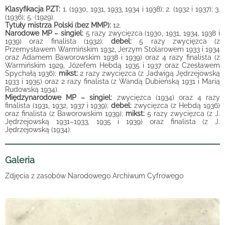
Klasyfikacja PZT:
1. (1930, 1931, 1933, 1934 i 1938); 2. (1932 i 1937); 3.
(1936); 5. (1929).
Tytuły mistrza Polski (bez MMP):
12.
Narodowe MP – singiel:
5 razy zwycięzca (1930, 1931, 1934, 1938 i
1939) oraz finalista (1932);
debel:
5 razy zwycięzca (z
Przemysławem Warmińskim 1932, Jerzym Stolarowem 1933 i 1934
oraz Adamem Baworowskim 1938 i 1939) oraz 4 razy finalista (z
Warmińskim 1929, Józefem Hebdą 1935 i 1937 oraz Czesławem
Spychałą 1936);
mikst:
2 razy zwycięzca (z Jadwigą Jędrzejowską
1933 i 1935) oraz 2 razy finalista (z Wandą Dubieńską 1931 i Marią
Rudowską 1934).
Międzynarodowe MP – singiel:
zwycięzca (1934) oraz 4 razy
finalista (1931, 1932, 1937 i 1939);
debel:
zwycięzca (z Hebdą 1936)
oraz finalista (z Baworowskim 1939);
mikst:
5 razy zwycięzca (z J.
Jędrzejowską 1931–1933, 1935 i 1939) oraz finalista (z J.
Jędrzejowską (1934).
Galeria
Zdjęcia z zasobów Narodowego Archiwum Cyfrowego