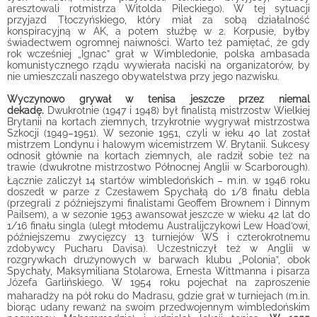
aresztowali rotmistrza Witolda Pileckiego). W tej sytuacji
przyjazd Tłoczyńskiego, który miał za sobą działalność
konspiracyjną w AK, a potem służbę w 2. Korpusie, byłby
świadectwem ogromnej naiwności. Warto też pamiętać, że gdy
rok wcześniej „Ignac” grał w Wimbledonie, polska ambasada
komunistycznego rządu wywierała naciski na organizatorów, by
nie umieszczali naszego obywatelstwa przy jego nazwisku.
Wyczynowo
grywał
w tenisa jeszcze przez niemal
dekadę.
Dwukrotnie (1947 i 1948) był finalistą mistrzostw Wielkiej
Brytanii na kortach ziemnych, trzykrotnie wygrywał mistrzostwa
Szkocji (1949–1951). W sezonie 1951, czyli w ieku 40 lat został
mistrzem Londynu i halowym wicemistrzem W. Brytanii. Sukcesy
odnosił głównie na kortach ziemnych, ale radził sobie też na
trawie (dwukrotne mistrzostwo Północnej Anglii w Scarborough).
Łącznie zaliczył 14 startów wimbledońskich – m.in. w 1946 roku
doszedł w parze z Czesławem Spychałą do 1/8 finału debla
(przegrali z późniejszymi finalistami Geoffem Brownem i Dinnym
Pailsem), a w sezonie 1953 awansował jeszcze w wieku 42 lat do
1/16 finału singla (uległ młodemu Australijczykowi Lew Hoad’owi,
późniejszemu zwycięzcy 13 turniejów WS i czterokrotnemu
zdobywcy Pucharu Davisa). Uczestniczył też w Anglii w
rozgrywkach drużynowych w barwach klubu „Polonia”, obok
Spychały, Maksymiliana Stolarowa, Ernesta Wittmanna i pisarza
Józefa Garlińskiego.
W 1954 roku pojechał na zaproszenie
maharadży na pół roku do Madrasu, gdzie grał w turniejach (m.in.
biorąc udany rewanż na swoim przedwojennym wimbledońskim