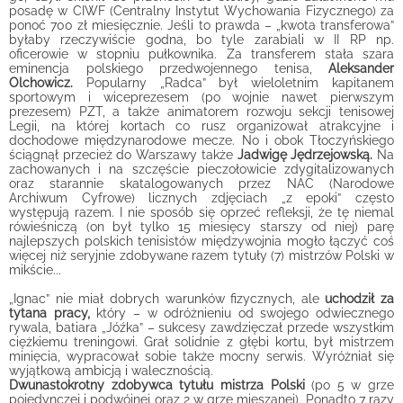
posadę w CIWF (Centralny Instytut Wychowania Fizycznego) za
ponoć 700 zł miesięcznie. Jeśli to prawda – „kwota transferowa”
byłaby rzeczywiście godna, bo tyle zarabiali w II RP np.
oficerowie w stopniu pułkownika. Za transferem stała szara
eminencja polskiego przedwojennego tenisa,
Aleksander
Olchowicz.
Popularny „Radca” był wieloletnim kapitanem
sportowym i wiceprezesem (po wojnie nawet pierwszym
prezesem) PZT, a także animatorem rozwoju sekcji tenisowej
Legii, na której kortach co rusz organizował atrakcyjne i
dochodowe międzynarodowe mecze. No i obok Tłoczyńskiego
ściągnął przecież do Warszawy także
Jadwigę Jędrzejowską.
Na
zachowanych i na szczęście pieczołowicie zdygitalizowanych
oraz starannie skatalogowanych przez NAC (Narodowe
Archiwum Cyfrowe) licznych zdjęciach „z epoki” często
występują razem. I nie sposób się oprzeć refleksji, że tę niemal
rówieśniczą (on był tylko 15 miesięcy starszy od niej) parę
najlepszych polskich tenisistów międzywojnia mogło łączyć coś
więcej niż seryjnie zdobywane razem tytuły (7) mistrzów Polski w
mikście...
„Ignac” nie miał dobrych warunków fizycznych, ale
uchodził za
tytana pracy,
który – w odróżnieniu od swojego odwiecznego
rywala, batiara „Jóźka” – sukcesy zawdzięczał przede wszystkim
ciężkiemu treningowi. Grał solidnie z głębi kortu, był mistrzem
minięcia, wypracował sobie także mocny serwis. Wyróżniał się
wyjątkową ambicją i walecznością.
Dwunastokrotny zdobywca tytułu mistrza Polski
(po 5 w grze
pojedynczej i podwójnej oraz 2 w grze mieszanej). Ponadto 7 razy