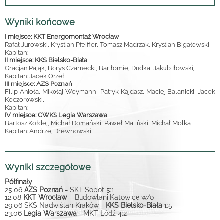
Wyniki końcowe
I miejsce: KKT Energomontaż Wrocław
Rafał Jurowski, Krystian Pfeiffer, Tomasz Mądrzak, Krystian Bigałowski,
Kapitan:
II miejsce: KKS Bielsko-Biała
Gracjan Pająk, Borys Czarnecki, Bartłomiej Dudka, Jakub Iłowski,
Kapitan: Jacek Orzeł
III miejsce: AZS Poznań
Filip Anioła, Mikołaj Weymann, Patryk Kajdasz, Maciej Balanicki, Jacek
Koczorowski,
Kapitan:
IV miejsce: CWKS Legia Warszawa
Bartosz Kołdej, Michał Domański, Paweł Maliński, Michał Molka
Kapitan: Andrzej Drewnowski
Wyniki szczegółowe
Półfinały
25.06
AZS Poznań -
SKT Sopot 5:1
12.08
KKT Wrocław
– Budowlani Katowice w/o
29.06
SKS Nadwiślan Kraków -
KKS Bielsko-Biała
1:5
23.06
Legia Warszawa
- MKT Łódź 4:2