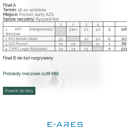
Finał A
Termin:
18-20 września
Miejsce:
Poznań, korty AZS
Sędzia naczelny:
Ryszard Kot
1
2
3
4
1. KKT Energomontaż
3:3
5:1
4:2
3
12:6
(8:7)
Wrocław
2. KKS Bielsko-Biała
3:3
4:2
4:2
2
11:7
3. AZS Poznań
1:5
2:4
5:1
1
8:8
4. CWKS Legia Warszawa
2:4
2:4
1:5
0
5:13
Finał B nie był rozgrywany
Protokoły meczowe [2,88 MB]
Powrót do listy