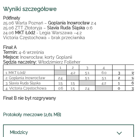
Wyniki szczegółowe
Półfinały
25.06 Warta Poznań –
Goplania Inowrocław
2:4
25.06 ZTT Złotoryja –
Slavia Ruda Śląska
0:6
24.06
MKT Łódź
- Legia Warszawa –4:2
Victoria Częstochowa – brak przeciwnika
Finał A
Termin:
4-6 września
Miejsce:
Inowrocław, korty Goplanii
Sędzia naczelny:
Włodzimierz Folleher
1
2
3
4
1. MKT Łódź
4:2
5:1
6:0
3
15:
2. Goplania Inowrocław
2:4
5:1
5:1
2
12:
3. Slavia Ruda Śląska
1:5
1:5
4:2
1
6:1
4. Victoria Częstochowa
0:6
1:5
2:4
0
3:1
Finał B nie był rozgrywany
Protokoły meczowe [2,61 MB]
Młodzicy