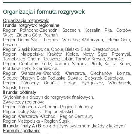
Organizacja i formuła rozgrywek
Organizacja rozgrywek:
I runda: rozgrywki regionalne
Region Północno-Zachodni: Szczecin, Koszalin, Piła, Gorzów
Wlkp., Zielona Góra, Poznań.
Region Dolny Śląsk: Legnica, Wrocław, Wałbrzych, Jelenia Góra,
Leszno.
Region Śląski: Katowice, Opole, Bielsko-Biała, Częstochowa.
Region Małopolska: Kraków, Kielce, Nowy Sącz, Przemyśl,
Tarnobrzeg, Chełm, Rzeszów, Lublin, Tarnów, Krosno, Zamość.
Region Centralny: Łódź, Radom, Sieradz, Płock, Kalisz, Konin,
Piotrków Tryb., Skierniewice.
Region Warszawa-Wschód: Warszawa, Ciechanów, Łomża,
Siedlce, Olsztyn, Biała Podlaska, Suwałki, Białystok, Ostrołęka.
Region Północny: Gdańsk, Elbląg, Bydgoszcz, Włocławek,
Słupsk, Toruń.
II runda: półfinały
Wyłonienie 4 drużyn do rozgrywek finałowych.
Zwycięzcy regionów:
Region Północno-Zachodni - Region Północny
Region Dolny Śląsk - Region Śląski I
Region Warszawa-Wschód - Region Centralny
Region Małopolska - Region Śląski II
III runda: finały A i B:
po 4 drużyny systemem „każdy z każdym”
Formuła spotkania: