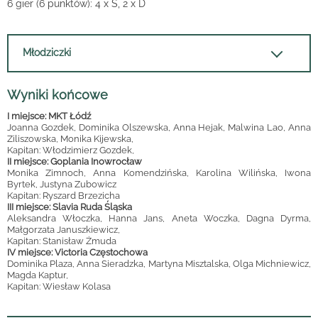
6 gier (6 punktów): 4 x S, 2 x D
Młodziczki
Wyniki końcowe
I miejsce: MKT Łódź
Joanna Gozdek, Dominika Olszewska, Anna Hejak, Malwina Lao, Anna
Ziliszowska, Monika Kijewska,
Kapitan: Włodzimierz Gozdek,
II miejsce: Goplania Inowrocław
Monika Zimnoch, Anna Komendzińska, Karolina Wilińska, Iwona
Byrtek, Justyna Zubowicz
Kapitan: Ryszard Brzezicha
III miejsce: Slavia Ruda Śląska
Aleksandra Włoczka, Hanna Jans, Aneta Woczka, Dagna Dyrma,
Małgorzata Januszkiewicz,
Kapitan: Stanisław Żmuda
IV miejsce: Victoria Częstochowa
Dominika Plaza, Anna Sieradzka, Martyna Misztalska, Olga Michniewicz,
Magda Kaptur,
Kapitan: Wiesław Kolasa