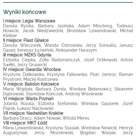
Wyniki końcowe
I miejsce: Legia Warszawa
Danuta Rylska, Barbara Jasińska, Adam Mincberg, Tadeusz
Nowicki, Jacek Niedźwiedzki, Bronisław Lewandowski, Michał
Kleiber
II miejsce: Piast Gliwice
Danuta Wieczorek, Wanda Ostrowska, Jerzy Sonsalla, Janusz
Gąsior, Ireneusz Łyżwiński, Aleksander Harasym
III miejsce: MZKS Gdynia
Elżbieta Ciepka, Zofia Radomańczyk, Józef Orlikowski, Antoni
Swiłło, Jerzy Grusiecki
IV miejsce: Gwardia Wrocław
Krystyna Dałkowska, Krystyna Falkowska, Piotr Jamroz, Roman
Prystrom, Maciej Kostrzewa
V miejsce: Baildon Katowice
Maria Wojdała, Barbara Dyrda, Wiesław Biełanowicz, Sławomir
Dąbrowski, Stanisław Kończak, Andrzej Wisniewski
VI miejsce: Warta Poznań
Jolanta Rozala, Elżbieta Stefańska, Wiesław Gąsiorek, Józef
Piątek, Łukasz Nackowski
VII miejsce: Nadwiślan Kraków
Barbara Dracz, Adam Nowak, Witold Meres
VIII miejsce: MKT Łódź
Maria Lewandowska, Krystyna Stasiak, Wielisław Nowicki, Henryk
Augustyniak, Jerzy Mozelewski, Bogdan Wasiak, Jerzy