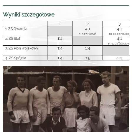
Wyniki szczegółowe
1
2
3
4:1
4:1
1. ZS Gwardia
3-5.07 Poznań
18-20.09 Kraków
1:4
4:1
2. ZS Stal
14-17.08 Warszawa
1:4
1:4
3. ZS Pion wojskowy
1:4
0:5
1:4
4. ZS Spójnia