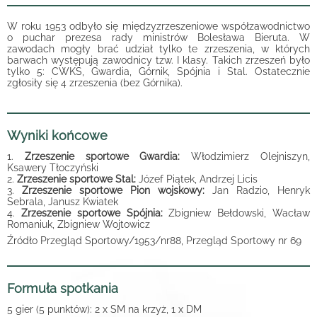
W roku 1953 odbyło się międzyzrzeszeniowe współzawodnictwo
o puchar prezesa rady ministrów Bolesława Bieruta. W
zawodach mogły brać udział tylko te zrzeszenia, w których
barwach występują zawodnicy tzw. I klasy. Takich zrzeszeń było
tylko 5: CWKS, Gwardia, Górnik, Spójnia i Stal. Ostatecznie
zgłosiły się 4 zrzeszenia (bez Górnika).
Wyniki końcowe
1.
Zrzeszenie sportowe Gwardia:
Włodzimierz Olejniszyn,
Ksawery Tłoczyński
2.
Zrzeszenie sportowe Stal:
Józef Piątek, Andrzej Licis
3.
Zrzeszenie sportowe Pion wojskowy:
Jan Radzio, Henryk
Sebrala, Janusz Kwiatek
4.
Zrzeszenie sportowe Spójnia:
Zbigniew Bełdowski, Wacław
Romaniuk, Zbigniew Wojtowicz
Źródło Przegląd Sportowy/1953/nr88, Przegląd Sportowy nr 69
Formuła spotkania
5 gier (5 punktów): 2 x SM na krzyż, 1 x DM