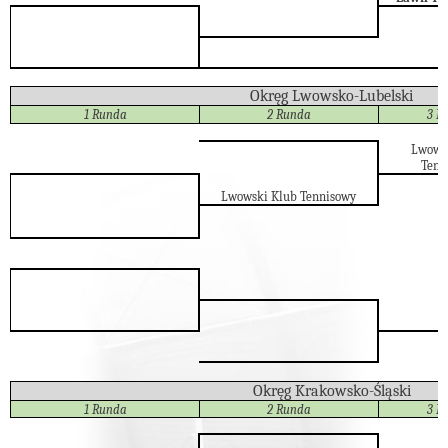
Okręg Lwowsko-Lubelski
1 Runda
2 Runda
3 R
Lwows
Tenn
Lwowski Klub Tennisowy
Okręg Krakowsko-Śląski
1 Runda
2 Runda
3 R