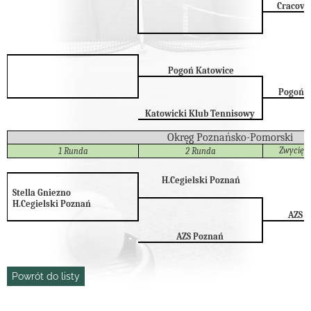
Cracovi
Pogoń Katowice
Pogoń 
5
Katowicki Klub Tennisowy
Okręg Poznańsko-Pomorski
Zwycięz
1 Runda
2 Runda
H.Cegielski Poznań
Stella Gniezno
H.Cegielski Poznań
AZS 
AZS Poznań
Powrót do listy