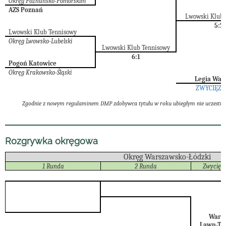
Okręg Poznańsko-Pomorskim
AZS Poznań
Lwowski Klub 
5:2
Lwowski Klub Tennisowy
Okręg Lwowsko-Lubelski
Lwowski Klub Tennisowy
6:1
Pogoń Katowice
Okręg Krakowsko-Śląski
Legia War
ZWYCIĘZCA
Zgodnie z nowym regulaminem DMP zdobywca tytułu w roku ubiegłym nie uczestnicz
Rozgrywka okręgowa
Okręg Warszawsko-Łódzki
1 Runda
2 Runda
Zwycięz
Wars
Lawn-Te